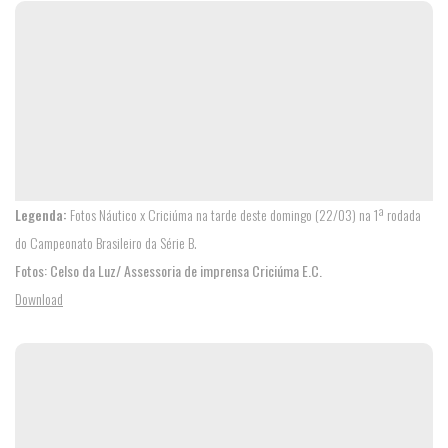
TODOS
FOTOS
PODCASTS
Legenda:
Fotos Náutico x Criciúma na tarde deste domingo (22/03) na 1ª rodada
do Campeonato Brasileiro da Série B.
Fotos: Celso da Luz/ Assessoria de imprensa Criciúma E.C.
Download