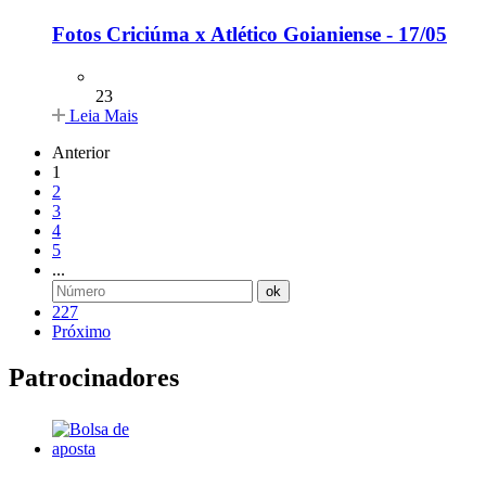
Fotos Criciúma x Atlético Goianiense - 17/05
23
Leia Mais
Anterior
1
2
3
4
5
...
ok
227
Próximo
Patrocinadores