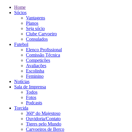
Home
Sócios
Vantagens
Planos
Seja sócio
Clube Carvoeiro
Consulados
Futebol
Elenco Profissional
Comissão Técnica
Competições
Avaliações
Escolinha
Feminino
Notícias
Sala de Imprensa
Todos
Fotos
Podcasts
Torcida
360º do Majestoso
Ouvidoria/Contato
Tigres pelo Mundo
Carvoeiros de Berço